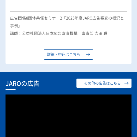
広告関係8団体共催セミナー2「2025年度JARO広告審査の概況と
事例」
講師：公益社団法人日本広告審査機構 審査部 吉田 巌
詳細・申込はこちら
JAROの広告
その他の広告はこちら