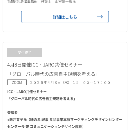
TMI総合法律事務所 弁護士 山室慶一郎氏
詳細はこちら
受付終了
4月8日開催ICC・JARO共催セミナー
「グローバル時代の広告自主規制を考える」
ZOOM
２０２６年４月８日（水） １５：００～１７：００
ICC・JARO共催セミナー
「グローバル時代の広告自主規制を考える」
登壇者
○向井育子氏（味の素 理事 食品事業本部マーケティングデザインセンター
センター長 兼 コミュニケーションデザイン部長）